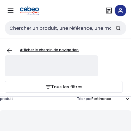
Passer à la
Passer
navigation
au
contenu
Entrée de recherche
Afficher le chemin de navigation
Tous les filtres
produit
Trier par