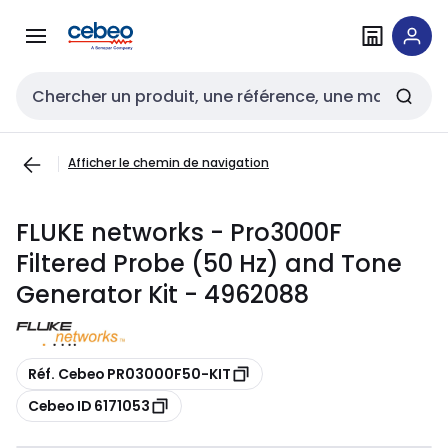
Passer à la
Passer
navigation
au
contenu
Entrée de recherche
Afficher le chemin de navigation
FLUKE networks - Pro3000F
Filtered Probe (50 Hz) and Tone
Generator Kit - 4962088
Copier
Réf. Cebeo PR03000F50-KIT
Copier
Cebeo ID 6171053