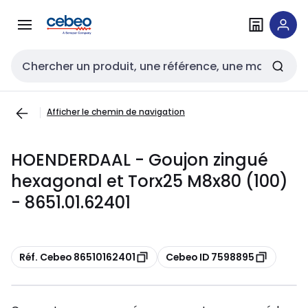
Passer à la
Passer
navigation
au
contenu
Entrée de recherche
Afficher le chemin de navigation
HOENDERDAAL - Goujon zingué
hexagonal et Torx25 M8x80 (100)
- 8651.01.62401
Copier
Copier
Réf. Cebeo 86510162401
Cebeo ID 7598895