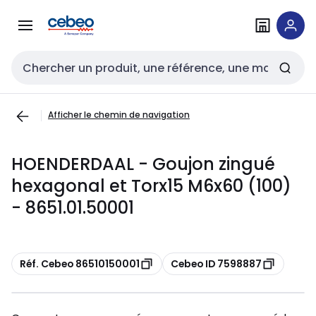
Passer à la
Passer
navigation
au
contenu
Entrée de recherche
Afficher le chemin de navigation
HOENDERDAAL - Goujon zingué
hexagonal et Torx15 M6x60 (100)
- 8651.01.50001
Copier
Copier
Réf. Cebeo 86510150001
Cebeo ID 7598887