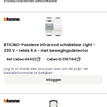
Productvarianten beschikbaar
BTICINO
-
Passieve infrarood schakelaar Light -
230 V - relais 6 A - met bewegingsdetector
Kopiëren
Kopiëren
Ref Cebeo
N4432
Cebeo ID
0187144
Log in of maak een account aan om de prijs- en
bestelinformatie te bekijken
Inloggen