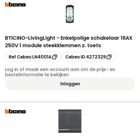
BTICINO
-
LivingLight - Enkelpolige schakelaar 16AX
250V 1 module steekklemmen z. toets
Kopiëren
Kopiëren
Ref Cebeo
LN4001A
Cebeo ID
4272329
Log in of maak een account aan om de prijs- en
bestelinformatie te bekijken
Inloggen