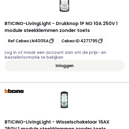
BTICINO
-
LivingLight - Drukknop 1P NO 10A 250V 1
module steekklemmen zonder toets
Kopiëren
Kopiëren
Ref Cebeo
LN4005A
Cebeo ID
4271795
Log in of maak een account aan om de prijs- en
bestelinformatie te bekijken
Inloggen
BTICINO
-
LivingLight - Wisselschakelaar 16AX
250V 1 module steekklemmen zonder toets