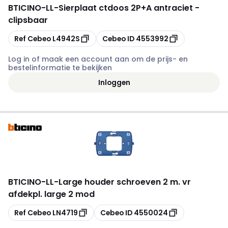
BTICINO
-
LL-Sierplaat ctdoos 2P+A antraciet -
clipsbaar
Kopiëren
Kopiëren
Ref Cebeo
L4942S
Cebeo ID
4553992
Log in of maak een account aan om de prijs- en
bestelinformatie te bekijken
Inloggen
BTICINO
-
LL-Large houder schroeven 2 m. vr
afdekpl. large 2 mod
Kopiëren
Kopiëren
Ref Cebeo
LN4719
Cebeo ID
4550024