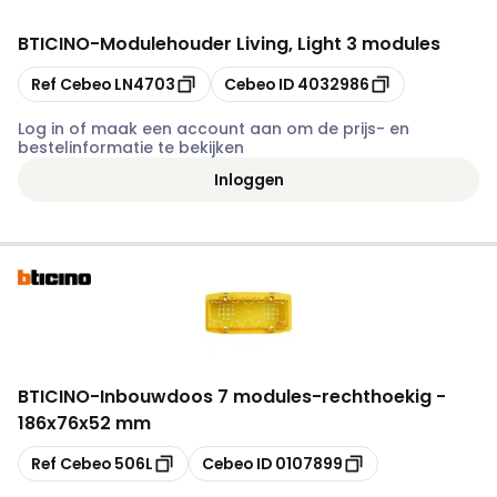
BTICINO
-
Modulehouder Living, Light 3 modules
Kopiëren
Kopiëren
Ref Cebeo
LN4703
Cebeo ID
4032986
Log in of maak een account aan om de prijs- en
bestelinformatie te bekijken
Inloggen
BTICINO
-
Inbouwdoos 7 modules-rechthoekig -
186x76x52 mm
Kopiëren
Kopiëren
Ref Cebeo
506L
Cebeo ID
0107899