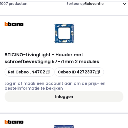
1007 producten
Sorteer op
BTICINO
-
LivingLight - Houder met
schroefbevestiging 57-71mm 2 modules
Kopiëren
Kopiëren
Ref Cebeo
LN4702
Cebeo ID
4272337
Log in of maak een account aan om de prijs- en
bestelinformatie te bekijken
Inloggen