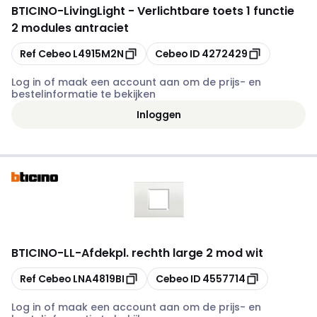
BTICINO
-
LivingLight - Verlichtbare toets 1 functie
2 modules antraciet
Kopiëren
Kopiëren
Ref Cebeo
L4915M2N
Cebeo ID
4272429
Log in of maak een account aan om de prijs- en
bestelinformatie te bekijken
Inloggen
BTICINO
-
LL-Afdekpl. rechth large 2 mod wit
Kopiëren
Kopiëren
Ref Cebeo
LNA4819BI
Cebeo ID
4557714
Log in of maak een account aan om de prijs- en