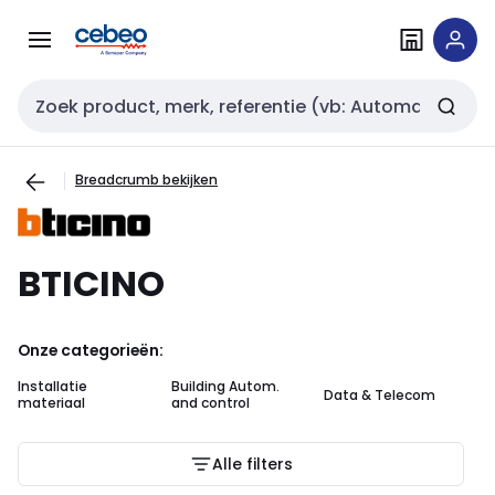
Overslaan
Overslaan
naar
naar
navigatie
inhoud
Zoekveld invoer
Breadcrumb bekijken
BTICINO
Onze categorieën:
Installatie
Building Autom.
In
Data & Telecom
materiaal
and control
au
Alle filters