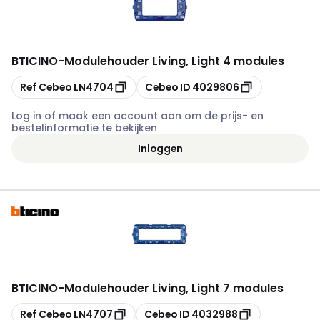
BTICINO
-
Modulehouder Living, Light 4 modules
Kopiëren
Kopiëren
Ref Cebeo
LN4704
Cebeo ID
4029806
Log in of maak een account aan om de prijs- en
bestelinformatie te bekijken
Inloggen
BTICINO
-
Modulehouder Living, Light 7 modules
Kopiëren
Kopiëren
Ref Cebeo
LN4707
Cebeo ID
4032988