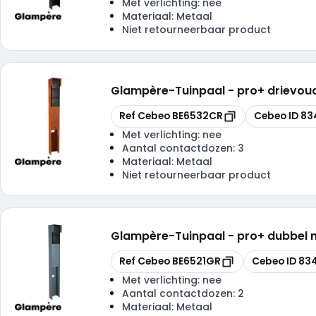
Met verlichting:
nee
Materiaal:
Metaal
Niet retourneerbaar product
Glampère
-
Tuinpaal - pro+ drievou
Kopiëren
Kopiëren
Ref Cebeo
BE6532CR
Cebeo ID
83
Met verlichting:
nee
Aantal contactdozen:
3
Materiaal:
Metaal
Niet retourneerbaar product
Glampère
-
Tuinpaal - pro+ dubbel 
Kopiëren
Kopiëren
Ref Cebeo
BE6521GR
Cebeo ID
83
Met verlichting:
nee
Aantal contactdozen:
2
Materiaal:
Metaal