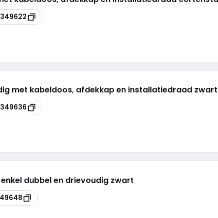
8349622
dig met kabeldoos, afdekkap en installatiedraad zwar
8349636
 enkel dubbel en drievoudig zwart
49648