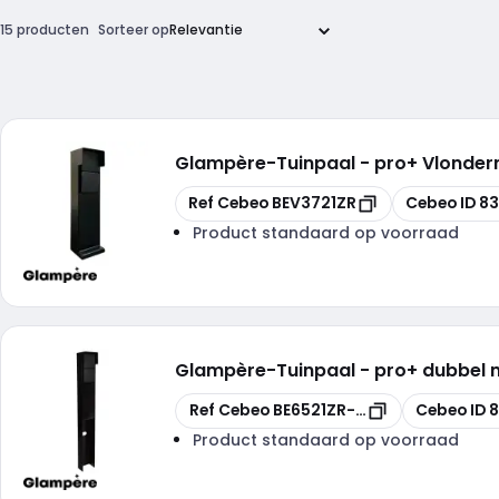
15 producten
Sorteer op
Glampère
-
Tuinpaal - pro+ Vlonde
Kopiëren
Kopiëren
Ref Cebeo
BEV3721ZR
Cebeo ID
83
Product standaard op voorraad
Glampère
-
Tuinpaal - pro+ dubbel 
Kopiëren
Kopiëren
Ref Cebeo
BE6521ZR-VB
Cebeo ID
Product standaard op voorraad