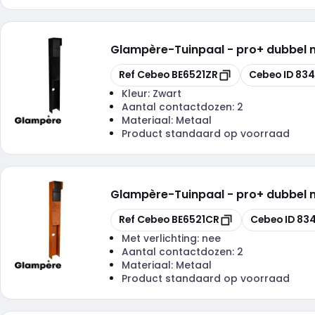
Glampère
-
Tuinpaal - pro+ dubbel 
Kopiëren
Kopiëren
Ref Cebeo
BE6521ZR
Cebeo ID
834
Kleur:
Zwart
Aantal contactdozen:
2
Materiaal:
Metaal
Product standaard op voorraad
Glampère
-
Tuinpaal - pro+ dubbel 
Kopiëren
Kopiëren
Ref Cebeo
BE6521CR
Cebeo ID
834
Met verlichting:
nee
Aantal contactdozen:
2
Materiaal:
Metaal
Product standaard op voorraad