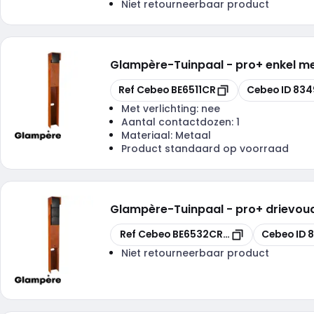
Niet retourneerbaar product
Glampère
-
Tuinpaal - pro+ enkel m
Kopiëren
Kopiëren
Ref Cebeo
BE6511CR
Cebeo ID
834
Met verlichting:
nee
Aantal contactdozen:
1
Materiaal:
Metaal
Product standaard op voorraad
Glampère
-
Tuinpaal - pro+ drievou
Kopiëren
Kopiëren
Ref Cebeo
BE6532CR-VB
Cebeo ID
Niet retourneerbaar product