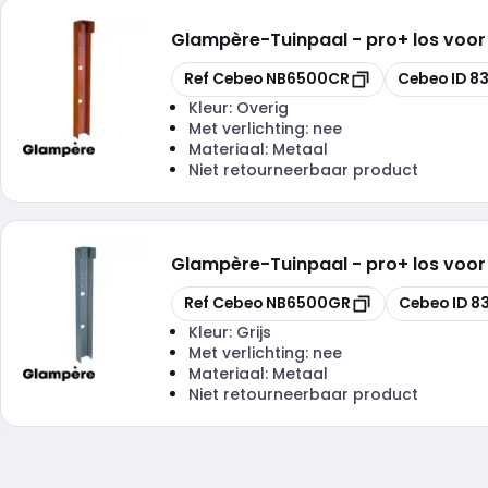
Glampère
-
Tuinpaal - pro+ los voor
Kopiëren
Kopiëren
Ref Cebeo
NB6500CR
Cebeo ID
8
Kleur:
Overig
Met verlichting:
nee
Materiaal:
Metaal
Niet retourneerbaar product
Glampère
-
Tuinpaal - pro+ los voor
Kopiëren
Kopiëren
Ref Cebeo
NB6500GR
Cebeo ID
8
Kleur:
Grijs
Met verlichting:
nee
Materiaal:
Metaal
Niet retourneerbaar product