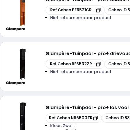
Kopiëren
Kopiëren
Ref Cebeo
BE6521CR-VB
Cebeo ID
Niet retourneerbaar product
Glampère
-
Tuinpaal - pro+ drievou
Kopiëren
Kopiëren
Ref Cebeo
BE6532ZR-VB
Cebeo ID
Niet retourneerbaar product
Glampère
-
Tuinpaal - pro+ los voor
Kopiëren
Kopiëren
Ref Cebeo
NB6500ZR
Cebeo ID
83
Kleur:
Zwart