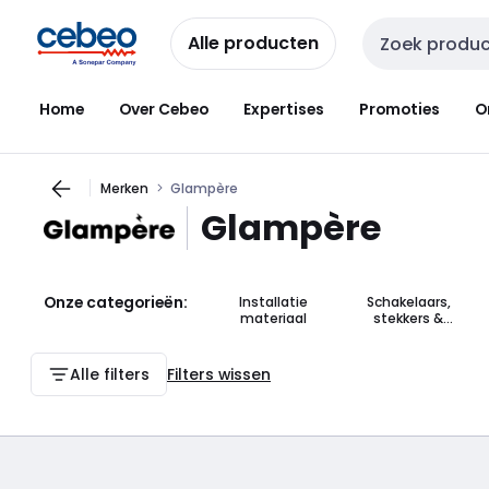
Overslaan
Overslaan
naar
naar
Alle producten
Zoekveld invoer
navigatie
inhoud
Home
Over Cebeo
Expertises
Promoties
O
Merken
Glampère
Glampère
Onze categorieën:
Installatie
Schakelaars,
materiaal
stekkers &
stopcontacten
Alle filters
Filters wissen