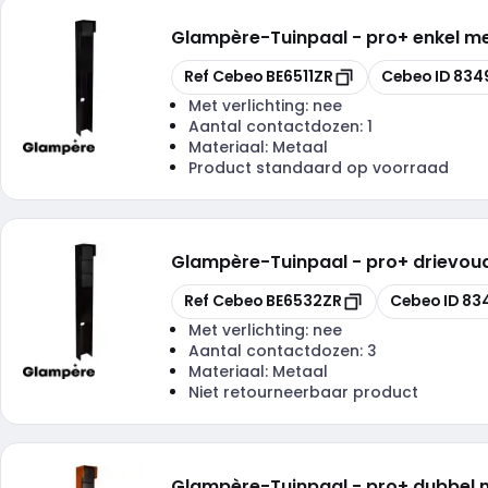
Glampère
-
Tuinpaal - pro+ enkel m
Kopiëren
Kopiëren
Ref Cebeo
BE6511ZR
Cebeo ID
834
Met verlichting:
nee
Aantal contactdozen:
1
Materiaal:
Metaal
Product standaard op voorraad
Glampère
-
Tuinpaal - pro+ drievou
Kopiëren
Kopiëren
Ref Cebeo
BE6532ZR
Cebeo ID
83
Met verlichting:
nee
Aantal contactdozen:
3
Materiaal:
Metaal
Niet retourneerbaar product
Glampère
-
Tuinpaal - pro+ dubbel 