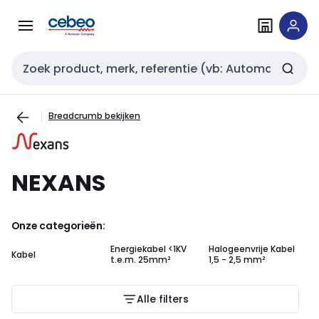
Overslaan
Overslaan
naar
naar
navigatie
inhoud
Zoekveld invoer
Breadcrumb bekijken
NEXANS
Onze categorieën:
Energiekabel <1KV
Halogeenvrije Kabel
Kabel
XG
t.e.m. 25mm²
1,5 - 2,5 mm²
Alle filters