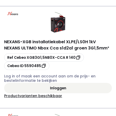
NEXANS
-
XGB installatiekabel XLPE/LS0H 1kV
NEXANS ULTIMO Nbox Cca s1d2a1 groen 3G1,5mm²
Kopiëren
Ref Cebeo
XGB3G1,5NB0X-CCA R 140
Kopiëren
Cebeo ID
5590485
Log in of maak een account aan om de prijs- en
bestelinformatie te bekijken
Inloggen
Productvarianten beschikbaar