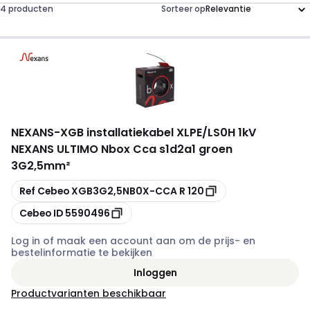
4 producten
Sorteer op
NEXANS
-
XGB installatiekabel XLPE/LS0H 1kV
NEXANS ULTIMO Nbox Cca s1d2a1 groen
3G2,5mm²
Kopiëren
Ref Cebeo
XGB3G2,5NB0X-CCA R 120
Kopiëren
Cebeo ID
5590496
Log in of maak een account aan om de prijs- en
bestelinformatie te bekijken
Inloggen
Productvarianten beschikbaar