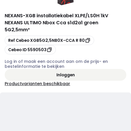
NEXANS
-
XGB installatiekabel XLPE/LS0H 1kV
NEXANS ULTIMO Nbox Cca s1d2a1 groen
5G2,5mm²
Kopiëren
Ref Cebeo
XGB5G2,5NB0X-CCA R 80
Kopiëren
Cebeo ID
5590503
Log in of maak een account aan om de prijs- en
bestelinformatie te bekijken
Inloggen
Productvarianten beschikbaar