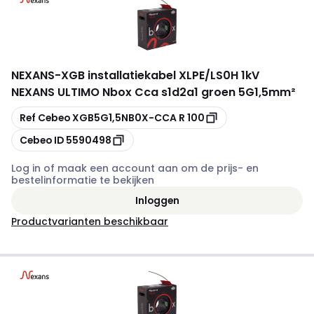
NEXANS
-
XGB installatiekabel XLPE/LS0H 1kV
NEXANS ULTIMO Nbox Cca s1d2a1 groen 5G1,5mm²
Kopiëren
Ref Cebeo
XGB5G1,5NB0X-CCA R 100
Kopiëren
Cebeo ID
5590498
Log in of maak een account aan om de prijs- en
bestelinformatie te bekijken
Inloggen
Productvarianten beschikbaar