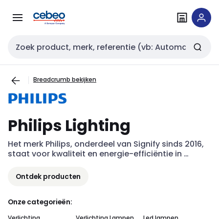
Overslaan
Overslaan
naar
naar
navigatie
inhoud
Zoekveld invoer
Breadcrumb bekijken
Philips Lighting
Het merk Philips, onderdeel van Signify sinds 2016, 
staat voor kwaliteit en energie-efficiëntie in 
verlichting. Al meer dan 125 jaar zijn de Philips 
verlichtingsoplossingen toonaangevend op het 
Ontdek producten
gebied van innovatie. Vandaag de dag wordt 
Philips erkend als het toonaangevende merk op 
het gebied van verlichting. Ons Philips-portfolio 
Onze categorieën:
omvat vele innovatieve submerken zoals Philips 
Verlichting
Verlichting Lampen
Led lampen
Le