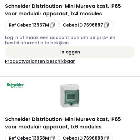
Schneider Distribution
-
Mini Mureva kast, IP65
voor modulair apparaat, 1x4 modules
Kopiëren
Kopiëren
Ref Cebeo
13957M
Cebeo ID
7696887
Log in of maak een account aan om de prijs- en
bestelinformatie te bekijken
Inloggen
Productvarianten beschikbaar
Schneider Distribution
-
Mini Mureva kast, IP65
voor modulair apparaat, 1x6 modules
Kopiëren
Kopiëren
Ref Cebeo
13958M
Cebeo ID
7696888