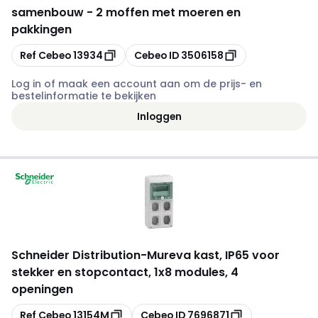
samenbouw - 2 moffen met moeren en
pakkingen
Kopiëren
Kopiëren
Ref Cebeo
13934
Cebeo ID
3506158
Log in of maak een account aan om de prijs- en
bestelinformatie te bekijken
Inloggen
Schneider Distribution
-
Mureva kast, IP65 voor
stekker en stopcontact, 1x8 modules, 4
openingen
Kopiëren
Kopiëren
Ref Cebeo
13154M
Cebeo ID
7696871