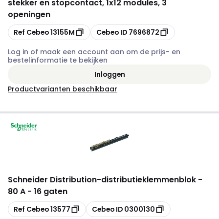
stekker en stopcontact, 1x12 modules, 3
openingen
Kopiëren
Kopiëren
Ref Cebeo
13155M
Cebeo ID
7696872
Log in of maak een account aan om de prijs- en
bestelinformatie te bekijken
Inloggen
Productvarianten beschikbaar
Schneider Distribution
-
distributieklemmenblok -
80 A - 16 gaten
Kopiëren
Kopiëren
Ref Cebeo
13577
Cebeo ID
0300130