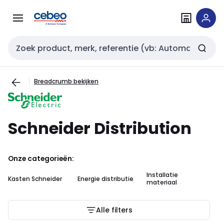
Overslaan
Overslaan
naar
naar
navigatie
inhoud
Zoekveld invoer
Breadcrumb bekijken
Schneider Distribution
Onze categorieën:
Installatie
In
Kasten Schneider
Energie distributie
materiaal
ma
Alle filters