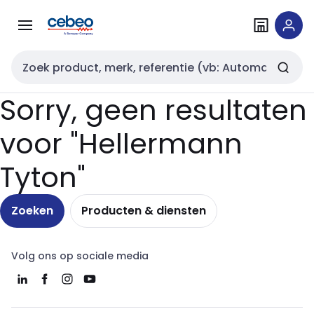
Overslaan
Overslaan
naar
naar
navigatie
inhoud
Zoekveld invoer
Sorry, geen resultaten
voor "Hellermann
Tyton"
Zoeken
Producten & diensten
Volg ons op sociale media