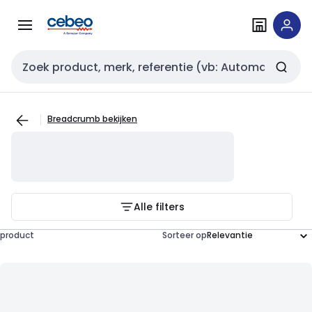
Overslaan
Overslaan
naar
naar
navigatie
inhoud
Zoekveld invoer
Breadcrumb bekijken
Alle filters
product
Sorteer op