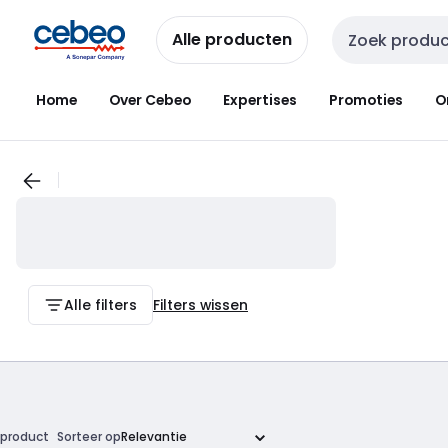
Overslaan
Overslaan
naar
naar
Alle producten
Zoekveld invoer
navigatie
inhoud
Home
Over Cebeo
Expertises
Promoties
O
Alle filters
Filters wissen
product
Sorteer op