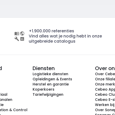
+1.900.000 referenties
Vind alles wat je nodig hebt in onze
uitgebreide catalogus
d
Diensten
Over on
Logistieke diensten
Over Ceb
Opleidingen & Events
Onze filial
Herstel en garantie
Onze mer
Koperkoers
Cebeo Ap
iaal
Tariefwijzigingen
Cebeo Cl
analen
Cebeo E-
tie
Werken bi
tion & Control
Over Sone