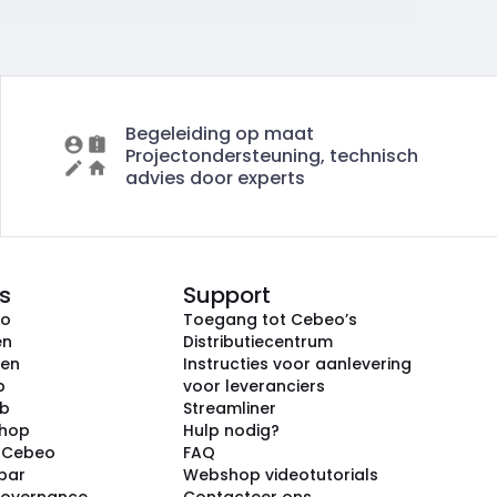
Begeleiding op maat
Projectondersteuning, technisch
advies door experts
s
Support
eo
Toegang tot Cebeo’s
en
Distributiecentrum
ken
Instructies voor aanlevering
p
voor leveranciers
ub
Streamliner
shop
Hulp nodig?
j Cebeo
FAQ
par
Webshop videotutorials