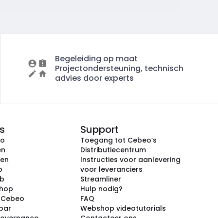
Begeleiding op maat
Projectondersteuning, technisch
advies door experts
s
Support
eo
Toegang tot Cebeo’s
en
Distributiecentrum
ken
Instructies voor aanlevering
p
voor leveranciers
ub
Streamliner
shop
Hulp nodig?
j Cebeo
FAQ
par
Webshop videotutorials