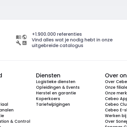
+1.900.000 referenties
Vind alles wat je nodig hebt in onze
uitgebreide catalogus
d
Diensten
Over on
Logistieke diensten
Over Ceb
Opleidingen & Events
Onze filial
Herstel en garantie
Onze mer
Koperkoers
Cebeo Ap
iaal
Tariefwijzigingen
Cebeo Cl
analen
Cebeo E-
tie
Werken bi
tion & Control
Over Sone