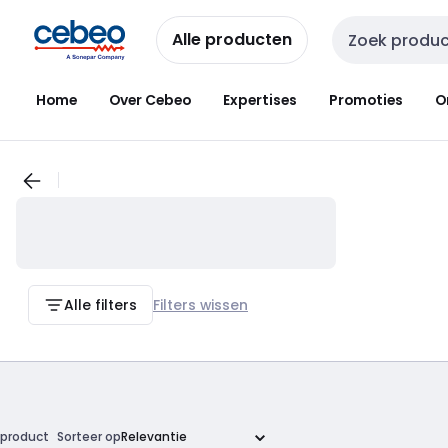
Overslaan
Overslaan
naar
naar
Alle producten
Zoekveld invoer
navigatie
inhoud
Home
Over Cebeo
Expertises
Promoties
O
Alle filters
Filters wissen
product
Sorteer op