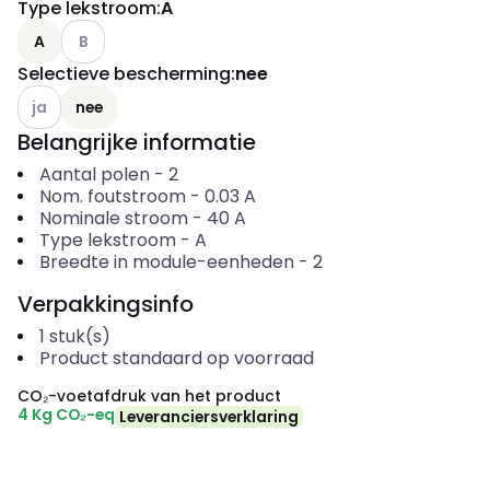
Type lekstroom
:
A
Andere varianten (Huidige combinatie niet mogelijk)
A
B
Selectieve bescherming
:
nee
Andere varianten (Huidige combinatie niet mogelijk)
ja
nee
Belangrijke informatie
Aantal polen
-
2
Nom. foutstroom
-
0.03
A
Nominale stroom
-
40
A
Type lekstroom
-
A
Breedte in module-eenheden
-
2
Verpakkingsinfo
1
stuk(s)
Product standaard op voorraad
CO₂-voetafdruk van het product
4 Kg CO₂-eq
Leveranciersverklaring