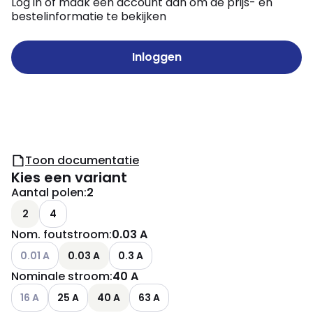
Log in of maak een account aan om de prijs- en
bestelinformatie te bekijken
Inloggen
Toon documentatie
Kies een variant
Aantal polen
:
2
2
4
Nom. foutstroom
:
0.03 A
Andere varianten (Huidige combinatie niet mogelijk)
0.01 A
0.03 A
0.3 A
Nominale stroom
:
40 A
Andere varianten (Huidige combinatie niet mogelijk)
16 A
25 A
40 A
63 A