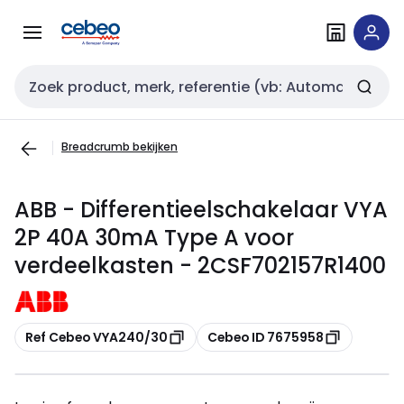
Overslaan
Overslaan
naar
naar
navigatie
inhoud
Zoekveld invoer
Breadcrumb bekijken
ABB - Differentieelschakelaar VYA
2P 40A 30mA Type A voor
verdeelkasten - 2CSF702157R1400
Kopiëren
Kopiëren
Ref Cebeo VYA240/30
Cebeo ID 7675958