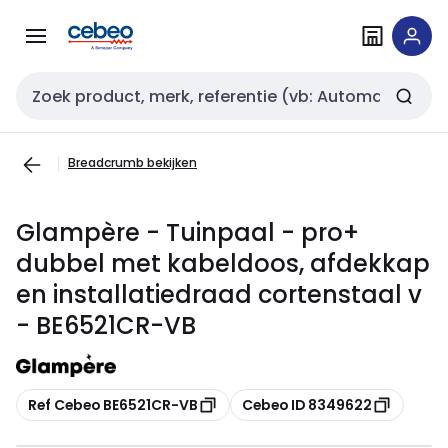
Overslaan
Overslaan
naar
naar
navigatie
inhoud
Zoekveld invoer
Breadcrumb bekijken
Glampère - Tuinpaal - pro+
dubbel met kabeldoos, afdekkap
en installatiedraad cortenstaal v
- BE6521CR-VB
Kopiëren
Kopiëren
Ref Cebeo BE6521CR-VB
Cebeo ID 8349622