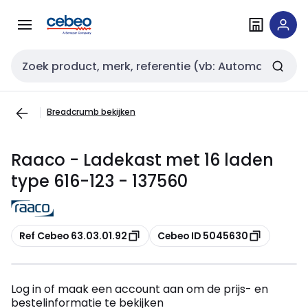
Overslaan
Overslaan
naar
naar
navigatie
inhoud
Zoekveld invoer
Breadcrumb bekijken
Raaco - Ladekast met 16 laden
type 616-123 - 137560
Kopiëren
Kopiëren
Ref Cebeo 63.03.01.92
Cebeo ID 5045630
Log in of maak een account aan om de prijs- en
bestelinformatie te bekijken