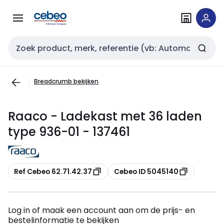
Overslaan
Overslaan
naar
naar
navigatie
inhoud
Zoekveld invoer
Breadcrumb bekijken
Raaco - Ladekast met 36 laden
type 936-01 - 137461
Kopiëren
Kopiëren
Ref Cebeo 62.71.42.37
Cebeo ID 5045140
Log in of maak een account aan om de prijs- en
bestelinformatie te bekijken