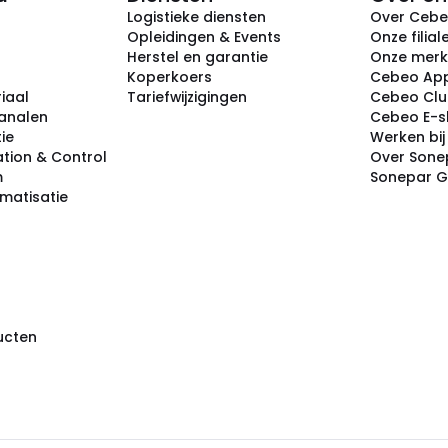
Logistieke diensten
Over Ceb
Opleidingen & Events
Onze filial
Herstel en garantie
Onze mer
Koperkoers
Cebeo Ap
iaal
Tariefwijzigingen
Cebeo Cl
analen
Cebeo E-
tie
Werken bi
tion & Control
Over Sone
m
Sonepar 
omatisatie
ducten