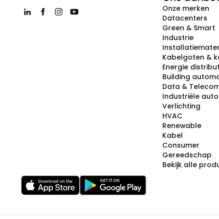
Onze merken
Datacenters
Green & Smart
Industrie
Installatiemater
Kabelgoten & k
Energie distribu
Building automa
Data & Teleco
Industriële aut
Verlichting
HVAC
Renewable
Kabel
Consumer
Gereedschap
Bekijk alle pro