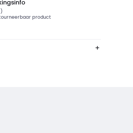
ingsinfo
s)
etourneerbaar product