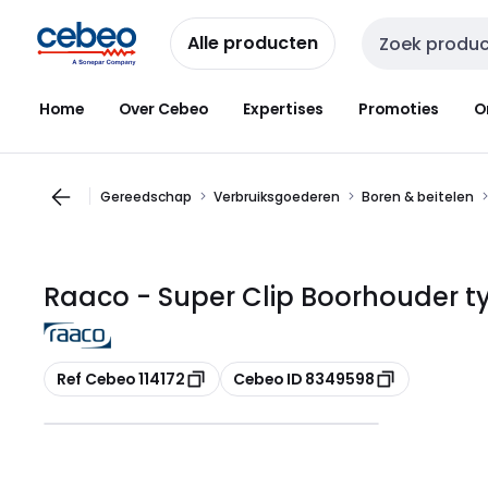
Overslaan
Overslaan
naar
naar
Alle producten
Zoekveld invoer
navigatie
inhoud
Home
Over Cebeo
Expertises
Promoties
O
Gereedschap
Verbruiksgoederen
Boren & beitelen
Raaco - Super Clip Boorhouder type
Kopiëren
Kopiëren
Ref Cebeo 114172
Cebeo ID 8349598