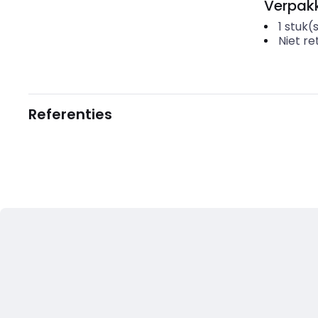
Verpakk
1
stuk(
Niet r
Referenties