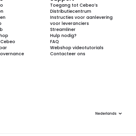
eo
Toegang tot Cebeo’s
en
Distributiecentrum
ken
Instructies voor aanlevering
p
voor leveranciers
ub
Streamliner
shop
Hulp nodig?
j Cebeo
FAQ
par
Webshop videotutorials
Governance
Contacteer ons
Taal