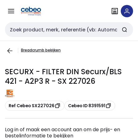
Overslaan
Overslaan
naar
naar
navigatie
inhoud
Zoekveld invoer
Breadcrumb bekijken
SECURX - FILTER DIN Securx/BLS
421 - A2P3 R - SX 227026
Kopiëren
Kopiëren
Ref Cebeo SX227026
Cebeo ID 8391591
Log in of maak een account aan om de prijs- en
bestelinformatie te bekijken