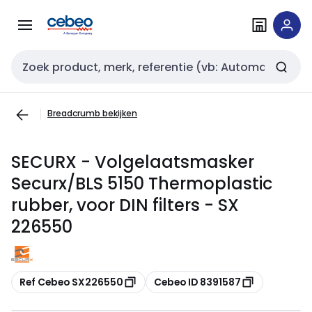
Overslaan
Overslaan
naar
naar
navigatie
inhoud
Zoekveld invoer
Breadcrumb bekijken
SECURX - Volgelaatsmasker
Securx/BLS 5150 Thermoplastic
rubber, voor DIN filters - SX
226550
Kopiëren
Kopiëren
Ref Cebeo SX226550
Cebeo ID 8391587