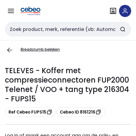
Overslaan
Overslaan
naar
naar
navigatie
inhoud
Zoekveld invoer
Breadcrumb bekijken
TELEVES - Koffer met
compressieconnectoren FUP2000
Telenet / VOO + tang type 216304
- FUPS15
Kopiëren
Kopiëren
Ref Cebeo FUPS15
Cebeo ID 8161216
Log in of maak een account aan om de prijs- en