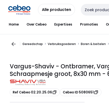
Overslaan
Overslaan
naar
naar
Alle producten
Zoekveld invoer
navigatie
inhoud
Home
Over Cebeo
Expertises
Promoties
O
Gereedschap
Verbruiksgoederen
Boren & beitelen
Vargus-Shaviv - Ontbramer, Varg
Schraapmesje groot, 8x30 mm - 
Kopiëren
Kopiëren
Ref Cebeo 02.20.25.06
Cebeo ID 5080651