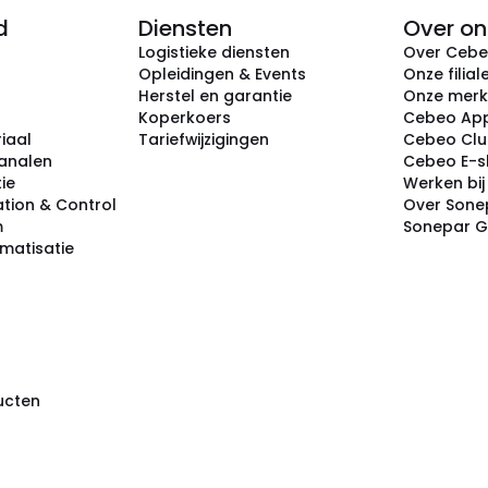
d
Diensten
Over on
Logistieke diensten
Over Ceb
Opleidingen & Events
Onze filial
Herstel en garantie
Onze mer
Koperkoers
Cebeo Ap
iaal
Tariefwijzigingen
Cebeo Cl
analen
Cebeo E-
tie
Werken bi
tion & Control
Over Sone
m
Sonepar 
omatisatie
ducten