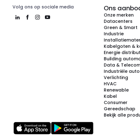
Volg ons op sociale media
Ons aanbo
Onze merken
Datacenters
Green & Smart
Industrie
Installatiemater
Kabelgoten & k
Energie distribu
Building automa
Data & Teleco
Industriële aut
Verlichting
HVAC
Renewable
Kabel
Consumer
Gereedschap
Bekijk alle pro