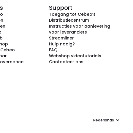
s
Support
eo
Toegang tot Cebeo’s
en
Distributiecentrum
ken
Instructies voor aanlevering
p
voor leveranciers
ub
Streamliner
shop
Hulp nodig?
j Cebeo
FAQ
par
Webshop videotutorials
Governance
Contacteer ons
Taal