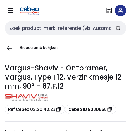
Overslaan
Overslaan
naar
naar
navigatie
inhoud
Zoekveld invoer
Breadcrumb bekijken
Vargus-Shaviv - Ontbramer,
Vargus, Type F12, Verzinkmesje 12
mm, 90° - 67.F.12
Kopiëren
Kopiëren
Ref Cebeo 02.20.42.23
Cebeo ID 5080668