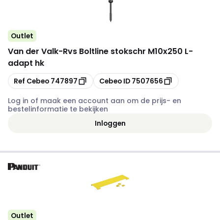
Outlet
Van der Valk
-
Rvs Boltline stokschr M10x250 L-
adapt hk
Kopiëren
Kopiëren
Ref Cebeo
747897
Cebeo ID
7507656
Log in of maak een account aan om de prijs- en
bestelinformatie te bekijken
Inloggen
Outlet