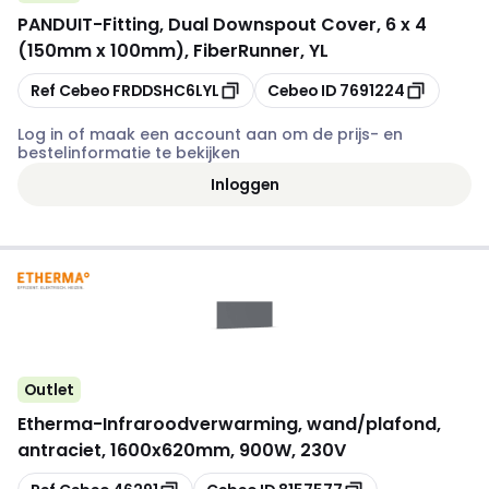
PANDUIT
-
Fitting, Dual Downspout Cover, 6 x 4
(150mm x 100mm), FiberRunner, YL
Kopiëren
Kopiëren
Ref Cebeo
FRDDSHC6LYL
Cebeo ID
7691224
Log in of maak een account aan om de prijs- en
bestelinformatie te bekijken
Inloggen
Outlet
Etherma
-
Infraroodverwarming, wand/plafond,
antraciet, 1600x620mm, 900W, 230V
Kopiëren
Kopiëren