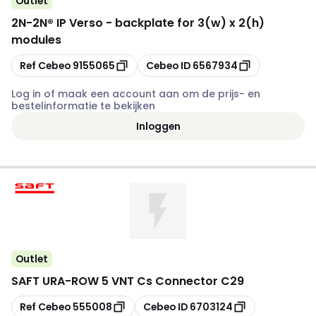
Outlet
2N
-
2N® IP Verso - backplate for 3(w) x 2(h)
modules
Kopiëren
Kopiëren
Ref Cebeo
9155065
Cebeo ID
6567934
Log in of maak een account aan om de prijs- en
bestelinformatie te bekijken
Inloggen
Outlet
SAFT URA
-
ROW 5 VNT Cs Connector C29
Kopiëren
Kopiëren
Ref Cebeo
555008
Cebeo ID
6703124