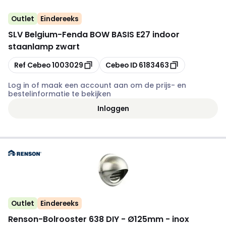
Outlet
Eindereeks
SLV Belgium
-
Fenda BOW BASIS E27 indoor
staanlamp zwart
Kopiëren
Kopiëren
Ref Cebeo
1003029
Cebeo ID
6183463
Log in of maak een account aan om de prijs- en
bestelinformatie te bekijken
Inloggen
Outlet
Eindereeks
Renson
-
Bolrooster 638 DIY - Ø125mm - inox