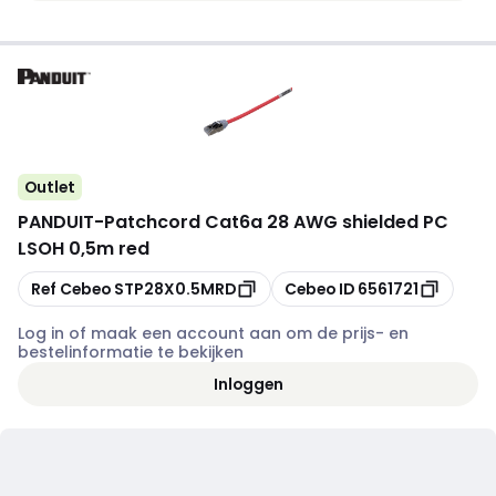
Outlet
PANDUIT
-
Patchcord Cat6a 28 AWG shielded PC
LSOH 0,5m red
Kopiëren
Kopiëren
Ref Cebeo
STP28X0.5MRD
Cebeo ID
6561721
Log in of maak een account aan om de prijs- en
bestelinformatie te bekijken
Inloggen