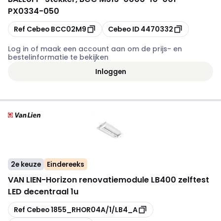
PX0334-050
Kopiëren
Kopiëren
Ref Cebeo
BCC02M9
Cebeo ID
4470332
Log in of maak een account aan om de prijs- en
bestelinformatie te bekijken
Inloggen
2e keuze
Eindereeks
VAN LIEN
-
Horizon renovatiemodule LB400 zelftest
LED decentraal 1u
Kopiëren
Ref Cebeo
1855_RHOR04A/1/LB4_A