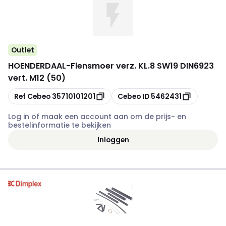
Outlet
HOENDERDAAL
-
Flensmoer verz. KL.8 SW19 DIN6923
vert. M12 (50)
Kopiëren
Kopiëren
Ref Cebeo
35710101201
Cebeo ID
5462431
Log in of maak een account aan om de prijs- en
bestelinformatie te bekijken
Inloggen