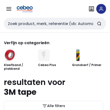
Overslaan
Overslaan
naar
naar
navigatie
inhoud
Zoekveld invoer
Verfijn op categorieën
Kleefband /
Cebeo Plus
Grondverf / Primer
Ve
plakband
resultaten voor
3M tape
Alle filters