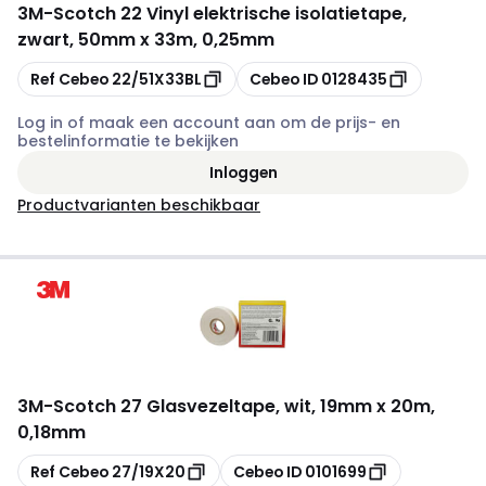
3M
-
Scotch 22 Vinyl elektrische isolatietape,
zwart, 50mm x 33m, 0,25mm
Kopiëren
Kopiëren
Ref Cebeo
22/51X33BL
Cebeo ID
0128435
Log in of maak een account aan om de prijs- en
bestelinformatie te bekijken
Inloggen
Productvarianten beschikbaar
3M
-
Scotch 27 Glasvezeltape, wit, 19mm x 20m,
0,18mm
Kopiëren
Kopiëren
Ref Cebeo
27/19X20
Cebeo ID
0101699