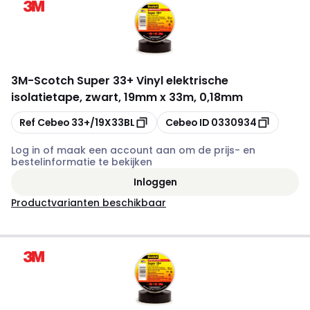
3M
-
Scotch Super 33+ Vinyl elektrische
isolatietape, zwart, 19mm x 33m, 0,18mm
Kopiëren
Kopiëren
Ref Cebeo
33+/19X33BL
Cebeo ID
0330934
Log in of maak een account aan om de prijs- en
bestelinformatie te bekijken
Inloggen
Productvarianten beschikbaar