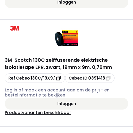
Inloggen
3M
-
Scotch 130C zelffuserende elektrische
isolatietape EPR, zwart, 19mm x 9m, 0,76mm
Kopiëren
Kopiëren
Ref Cebeo
130C/19X9,1
Cebeo ID
0391418
Log in of maak een account aan om de prijs- en
bestelinformatie te bekijken
Inloggen
Productvarianten beschikbaar