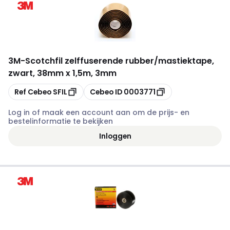
3M
-
Scotchfil zelffuserende rubber/mastiektape,
zwart, 38mm x 1,5m, 3mm
Kopiëren
Kopiëren
Ref Cebeo
SFIL
Cebeo ID
0003771
Log in of maak een account aan om de prijs- en
bestelinformatie te bekijken
Inloggen