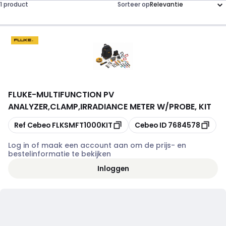
1 product
Sorteer op
FLUKE
-
MULTIFUNCTION PV
ANALYZER,CLAMP,IRRADIANCE METER W/PROBE, KIT
Kopiëren
Kopiëren
Ref Cebeo
FLKSMFT1000KIT
Cebeo ID
7684578
Log in of maak een account aan om de prijs- en
bestelinformatie te bekijken
Inloggen