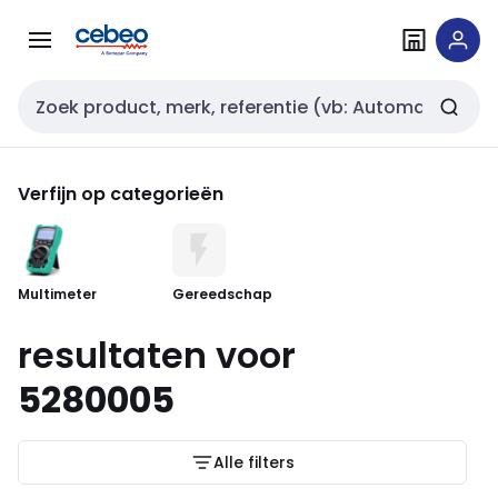
Overslaan
Overslaan
naar
naar
navigatie
inhoud
Zoekveld invoer
Verfijn op categorieën
Multimeter
Gereedschap
resultaten voor
5280005
Alle filters