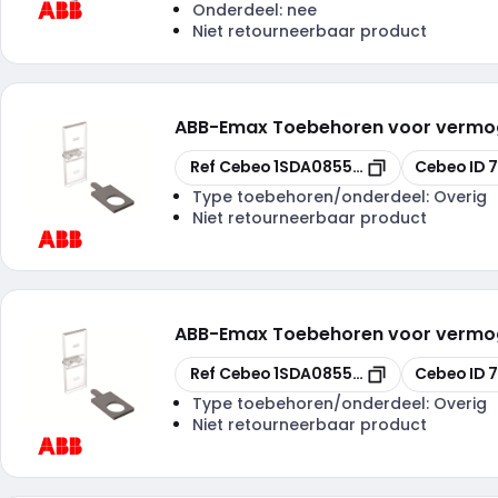
Onderdeel:
nee
Niet retourneerbaar product
ABB
-
Emax Toebehoren voor vermoge
Kopiëren
Kopiëren
Ref Cebeo
1SDA085528R1
Cebeo ID
Type toebehoren/onderdeel:
Overig
Niet retourneerbaar product
ABB
-
Emax Toebehoren voor vermoge
Kopiëren
Kopiëren
Ref Cebeo
1SDA085529R1
Cebeo ID
Type toebehoren/onderdeel:
Overig
Niet retourneerbaar product