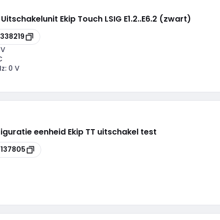
tschakelunit Ekip Touch LSIG E1.2..E6.2 (zwart)
338219
 V
C
Hz:
0 V
guratie eenheid Ekip TT uitschakel test
137805