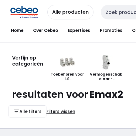
Overslaan
Overslaan
naar
naar
Alle producten
Zoekveld invoer
navigatie
inhoud
Home
Over Cebeo
Expertises
Promoties
O
Verfijn op
categorieën
Toebehoren voor
Vermogenschak
LS
elaar -
schakeltechniek
Stroomuitschake
lspoel impuls
resultaten voor
Emax2
bediend
Alle filters
Filters wissen