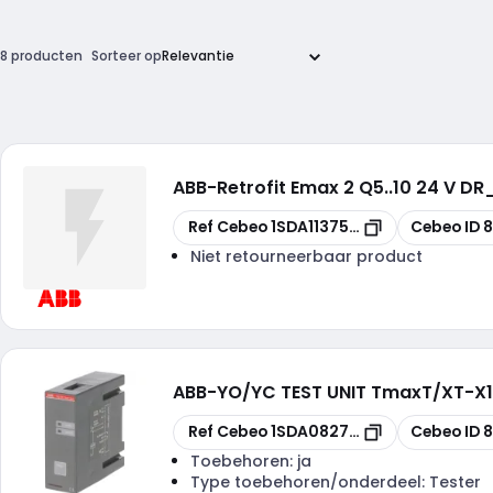
8 producten
Sorteer op
ABB
-
Retrofit Emax 2 Q5..10 24 V D
Kopiëren
Kopiëren
Ref Cebeo
1SDA113751R1
Cebeo ID
8
Niet retourneerbaar product
ABB
-
YO/YC TEST UNIT TmaxT/XT-
Kopiëren
Kopiëren
Ref Cebeo
1SDA082751R1
Cebeo ID
8
Toebehoren:
ja
Type toebehoren/onderdeel:
Tester