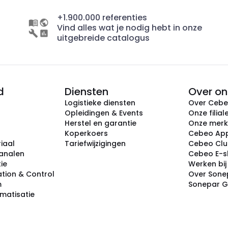
+1.900.000 referenties
Vind alles wat je nodig hebt in onze
uitgebreide catalogus
d
Diensten
Over on
Logistieke diensten
Over Ceb
Opleidingen & Events
Onze filial
Herstel en garantie
Onze mer
Koperkoers
Cebeo Ap
iaal
Tariefwijzigingen
Cebeo Cl
analen
Cebeo E-
tie
Werken bi
tion & Control
Over Sone
m
Sonepar 
omatisatie