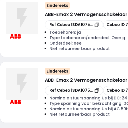
Eindereeks
ABB
-
Emax 2 Vermogensschakelaar
Kopiëren
Kopiëren
Ref Cebeo
1SDA107525R1
Cebeo ID
7
Toebehoren:
ja
Type toebehoren/onderdeel:
Overig
Onderdeel:
nee
Niet retourneerbaar product
Eindereeks
ABB
-
Emax 2 Vermogensschakelaar Uit
Kopiëren
Kopiëren
Ref Cebeo
1SDA107528R1
Cebeo ID
7
Nominale stuurspanning Us bij DC:
24
Type spanning voor bekrachtiging:
D
Nominale stuurspanning Us bij AC 50
Niet retourneerbaar product