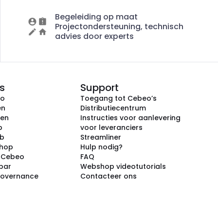
Begeleiding op maat
Projectondersteuning, technisch
advies door experts
s
Support
eo
Toegang tot Cebeo’s
en
Distributiecentrum
ken
Instructies voor aanlevering
p
voor leveranciers
ub
Streamliner
shop
Hulp nodig?
j Cebeo
FAQ
par
Webshop videotutorials
Governance
Contacteer ons