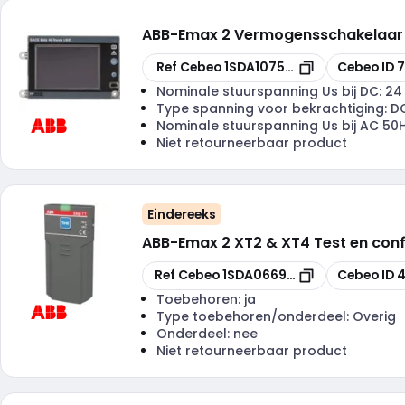
ABB
-
Emax 2 Vermogensschakelaar Ui
Kopiëren
Kopiëren
Ref Cebeo
1SDA107531R1
Cebeo ID
7
Nominale stuurspanning Us bij DC:
24
Type spanning voor bekrachtiging:
D
Nominale stuurspanning Us bij AC 50
Niet retourneerbaar product
Eindereeks
ABB
-
Emax 2 XT2 & XT4 Test en confi
Kopiëren
Kopiëren
Ref Cebeo
1SDA066988R1
Cebeo ID
4
Toebehoren:
ja
Type toebehoren/onderdeel:
Overig
Onderdeel:
nee
Niet retourneerbaar product