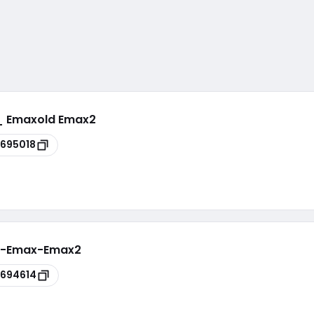
R_ Emaxold Emax2
695018
X1-Emax-Emax2
694614