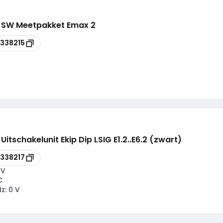
 SW Meetpakket Emax 2
338215
schakelunit Ekip Dip LSIG E1.2..E6.2 (zwart)
338217
 V
C
Hz:
0 V