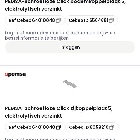
PEMSA
-
Schroefloze Click bodemkoppelplaat 5,
elektrolytisch verzinkt
Kopiëren
Kopiëren
Ref Cebeo
64010048
Cebeo ID
6564681
Log in of maak een account aan om de prijs- en
bestelinformatie te bekijken
Inloggen
PEMSA
-
Schroefloze Click zijkoppelplaat 5,
elektrolytisch verzinkt
Kopiëren
Kopiëren
Ref Cebeo
64010040
Cebeo ID
6059210
Log in of maak een account aan om de prijs- en