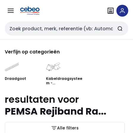
Overslaan
Overslaan
naar
naar
navigatie
inhoud
Zoekveld invoer
Verfijn op categorieën
Draadgoot
Kabeldraagsystee
m -
verbindingsstuk
resultaten voor
PEMSA Rejiband Ra...
Alle filters