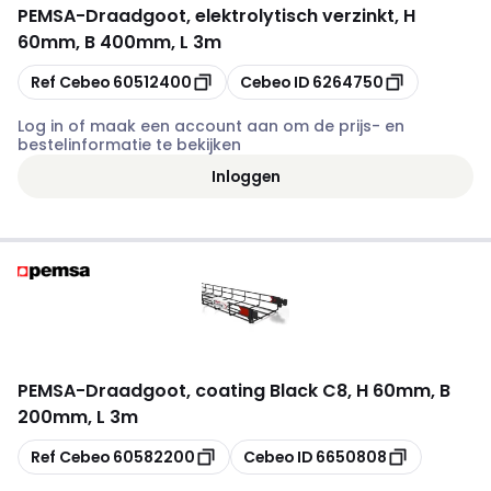
PEMSA
-
Draadgoot, elektrolytisch verzinkt, H
60mm, B 400mm, L 3m
Kopiëren
Kopiëren
Ref Cebeo
60512400
Cebeo ID
6264750
Log in of maak een account aan om de prijs- en
bestelinformatie te bekijken
Inloggen
PEMSA
-
Draadgoot, coating Black C8, H 60mm, B
200mm, L 3m
Kopiëren
Kopiëren
Ref Cebeo
60582200
Cebeo ID
6650808