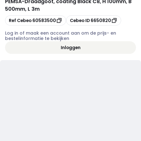
PEMSA
-
Draadgoot, coating Black C8, H 100mm, B
500mm, L 3m
Kopiëren
Kopiëren
Ref Cebeo
60583500
Cebeo ID
6650820
Log in of maak een account aan om de prijs- en
bestelinformatie te bekijken
Inloggen