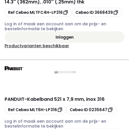
14.3'' (362mm), .010'' (.25mm) thk
Kopiëren
Kopiëren
Ref Cebeo
MLTFC4H-LP316
Cebeo ID
3668439
Log in of maak een account aan om de prijs- en
bestelinformatie te bekijken
Inloggen
Productvarianten beschikbaar
PANDUIT
-
Kabelband 521 x 7,9 mm, inox 316
Kopiëren
Kopiëren
Ref Cebeo
MLT6H-LP316
Cebeo ID
0235647
Log in of maak een account aan om de prijs- en
bestelinformatie te bekijken