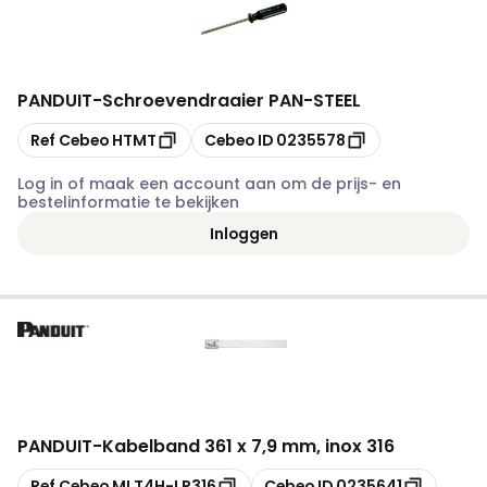
PANDUIT
-
Schroevendraaier PAN-STEEL
Kopiëren
Kopiëren
Ref Cebeo
HTMT
Cebeo ID
0235578
Log in of maak een account aan om de prijs- en
bestelinformatie te bekijken
Inloggen
PANDUIT
-
Kabelband 361 x 7,9 mm, inox 316
Kopiëren
Kopiëren
Ref Cebeo
MLT4H-LP316
Cebeo ID
0235641