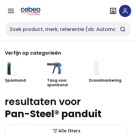
Overslaan
Overslaan
naar
naar
navigatie
inhoud
Zoekveld invoer
Verfijn op categorieën
Spanband
Tang voor
Draadmarkering
spanband
resultaten voor
Pan-Steel® panduit
Alle filters