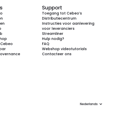
s
Support
eo
Toegang tot Cebeo’s
en
Distributiecentrum
ken
Instructies voor aanlevering
p
voor leveranciers
ub
Streamliner
shop
Hulp nodig?
j Cebeo
FAQ
par
Webshop videotutorials
Governance
Contacteer ons
Taal