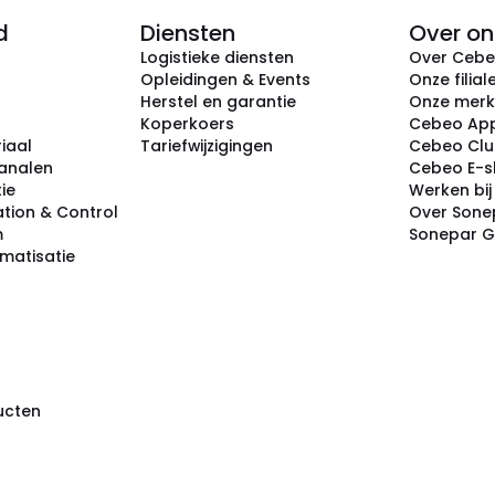
d
Diensten
Over on
Logistieke diensten
Over Ceb
Opleidingen & Events
Onze filial
Herstel en garantie
Onze mer
Koperkoers
Cebeo Ap
iaal
Tariefwijzigingen
Cebeo Cl
analen
Cebeo E-
tie
Werken bi
tion & Control
Over Sone
m
Sonepar 
omatisatie
ducten