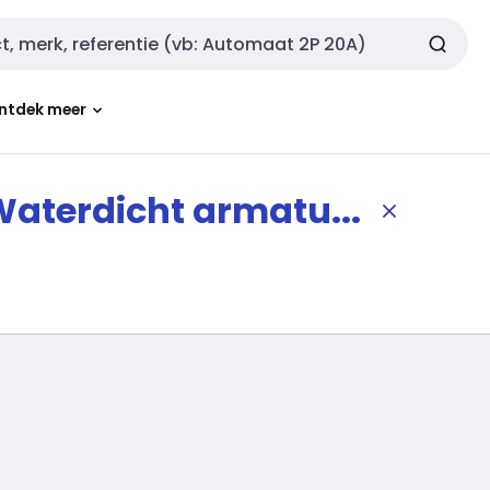
ntdek meer
aterdicht armatu...
filters wisse