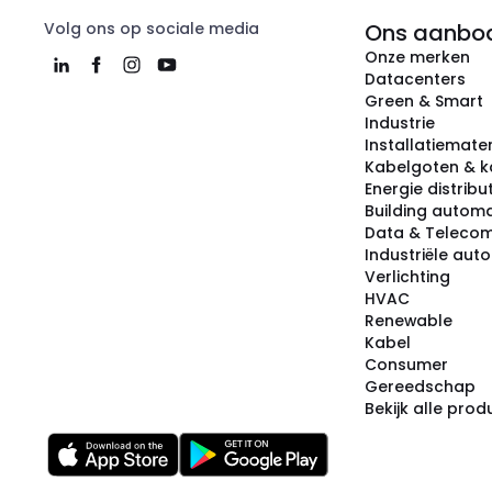
Volg ons op sociale media
Ons aanbo
Onze merken
Datacenters
Green & Smart
Industrie
Installatiemater
Kabelgoten & k
Energie distribu
Building automa
Data & Teleco
Industriële aut
Verlichting
HVAC
Renewable
Kabel
Consumer
Gereedschap
Bekijk alle pro