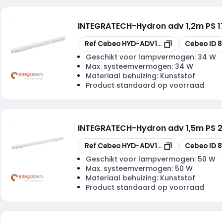
INTEGRATECH
-
Hydron adv 1,2m PS
Kopiëren
Kopiëren
Ref Cebeo
HYD-ADV1234PSCTS
Cebeo ID
8
Geschikt voor lampvermogen:
34 W
Max. systeemvermogen:
34 W
Materiaal behuizing:
Kunststof
Product standaard op voorraad
INTEGRATECH
-
Hydron adv 1,5m PS
Kopiëren
Kopiëren
Ref Cebeo
HYD-ADV1550PSCTS
Cebeo ID
8
Geschikt voor lampvermogen:
50 W
Max. systeemvermogen:
50 W
Materiaal behuizing:
Kunststof
Product standaard op voorraad