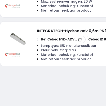
Max. systeemvermogen:
20 W
Materiaal behuizing:
Kunststof
Niet retourneerbaar product
INTEGRATECH
-
Hydron adv 0,6m PS 
Kopiëren
Kopiëren
Ref Cebeo
HYD-ADV0620PSCTS
Cebeo ID
Lamptype:
LED niet uitwisselbaar
Kleur behuizing:
Grijs
Materiaal behuizing:
Kunststof
Niet retourneerbaar product