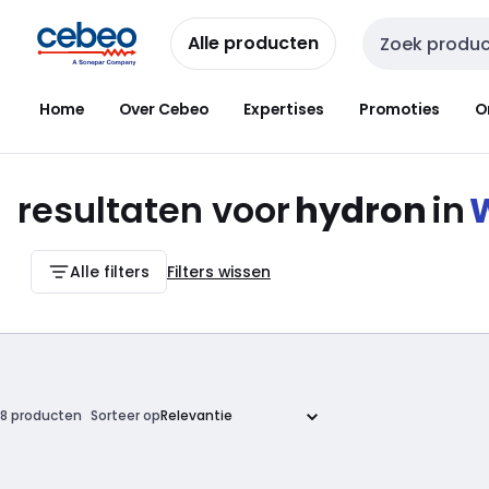
Overslaan
Overslaan
naar
naar
Alle producten
Zoekveld invoer
navigatie
inhoud
Home
Over Cebeo
Expertises
Promoties
O
resultaten voor
hydron
in
W
Alle filters
Filters wissen
8 producten
Sorteer op