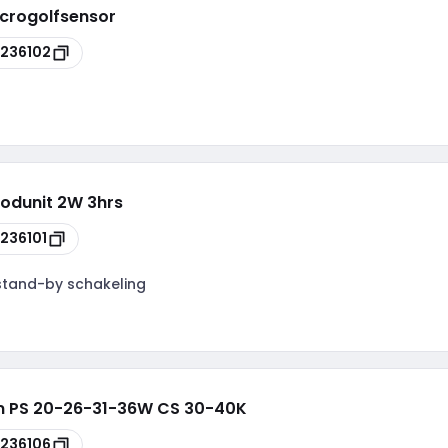
crogolfsensor
236102
odunit 2W 3hrs
236101
stand-by schakeling
2m PS 20-26-31-36W CS 30-40K
236106