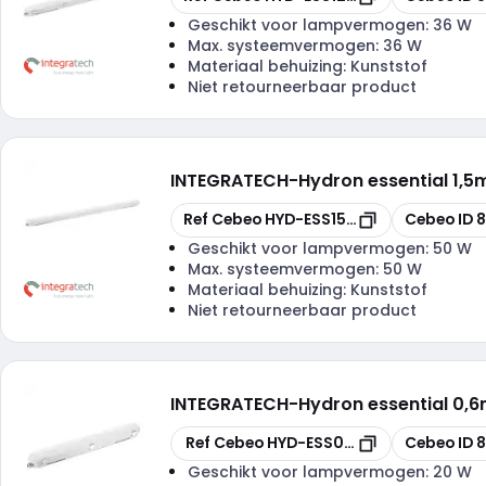
Geschikt voor lampvermogen:
36 W
Max. systeemvermogen:
36 W
Materiaal behuizing:
Kunststof
Niet retourneerbaar product
INTEGRATECH
-
Hydron essential 1,
Kopiëren
Kopiëren
Ref Cebeo
HYD-ESS1550PSCTS
Cebeo ID
8
Geschikt voor lampvermogen:
50 W
Max. systeemvermogen:
50 W
Materiaal behuizing:
Kunststof
Niet retourneerbaar product
INTEGRATECH
-
Hydron essential 0,
Kopiëren
Kopiëren
Ref Cebeo
HYD-ESS0620PSCTS
Cebeo ID
8
Geschikt voor lampvermogen:
20 W