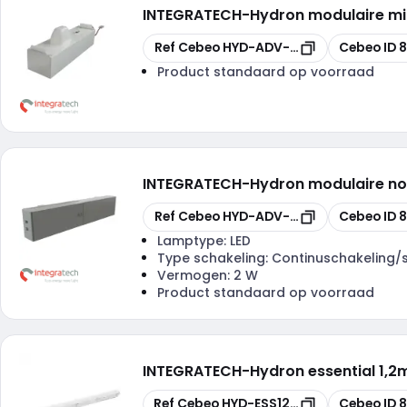
INTEGRATECH
-
Hydron modulaire mi
Kopiëren
Kopiëren
Ref Cebeo
HYD-ADV-MW3S
Cebeo ID
8
Product standaard op voorraad
INTEGRATECH
-
Hydron modulaire no
Kopiëren
Kopiëren
Ref Cebeo
HYD-ADV-EM3H
Cebeo ID
8
Lamptype:
LED
Type schakeling:
Continuschakeling/
Vermogen:
2 W
Product standaard op voorraad
INTEGRATECH
-
Hydron essential 1,
Kopiëren
Kopiëren
Ref Cebeo
HYD-ESS1236PSCTS
Cebeo ID
8