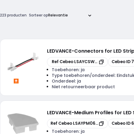
223 producten
Sorteer op
LEDVANCE
-
Connectors for LED Str
Kopiëren
Kopiëren
Ref Cebeo
LSAYCSWP250
Cebeo ID
Toebehoren:
ja
Type toebehoren/onderdeel:
Eindstu
Onderdeel:
ja
Niet retourneerbaar product
LEDVANCE
-
Medium Profiles for LED
Kopiëren
Kopiëren
Ref Cebeo
LSAYPM06EC
Cebeo ID
6
Toebehoren:
ja