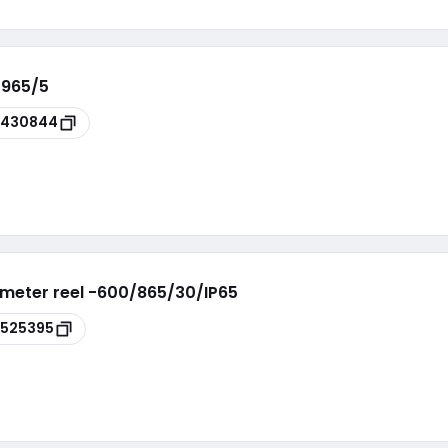
/965/5
7430844
 meter reel -600/865/30/IP65
525395