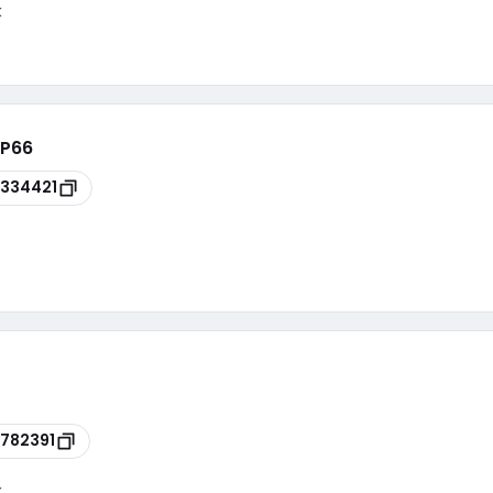
k
IP66
334421
782391
k