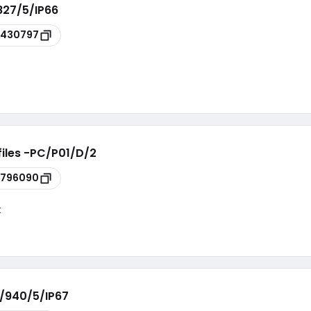
827/5/IP66
7430797
files -PC/P01/D/2
6796090
k
0/940/5/IP67