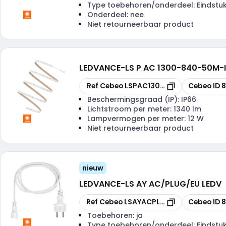
Type toebehoren/onderdeel:
Eindstu
Onderdeel:
nee
Niet retourneerbaar product
LEDVANCE
-
LS P AC 1300-840-50M-
Kopiëren
Kopiëren
Ref Cebeo
LSPAC130084050M
Cebeo ID
8
Beschermingsgraad (IP):
IP66
Lichtstroom per meter:
1340 lm
Lampvermogen per meter:
12 W
Niet retourneerbaar product
nieuw
LEDVANCE
-
LS AY AC/PLUG/EU LEDV
Kopiëren
Kopiëren
Ref Cebeo
LSAYACPLUG
Cebeo ID
8
Toebehoren:
ja
Type toebehoren/onderdeel:
Eindstu