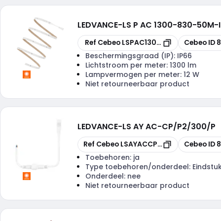
LEDVANCE
-
LS P AC 1300-830-50M-
Kopiëren
Kopiëren
Ref Cebeo
LSPAC130083050M
Cebeo ID
Beschermingsgraad (IP):
IP66
Lichtstroom per meter:
1300 lm
Lampvermogen per meter:
12 W
Niet retourneerbaar product
LEDVANCE
-
LS AY AC-CP/P2/300/P
Kopiëren
Kopiëren
Ref Cebeo
LSAYACCPP2300
Cebeo ID
8
Toebehoren:
ja
Type toebehoren/onderdeel:
Eindstu
Onderdeel:
nee
Niet retourneerbaar product