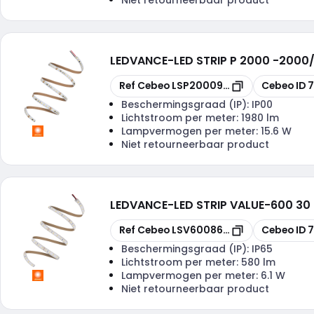
LEDVANCE
-
LED STRIP P 2000 -2000
Kopiëren
Kopiëren
Ref Cebeo
LSP20009655G2
Cebeo ID
Beschermingsgraad (IP):
IP00
Lichtstroom per meter:
1980 lm
Lampvermogen per meter:
15.6 W
Niet retourneerbaar product
LEDVANCE
-
LED STRIP VALUE-600 30
Kopiëren
Kopiëren
Ref Cebeo
LSV6008653065
Cebeo ID
7
Beschermingsgraad (IP):
IP65
Lichtstroom per meter:
580 lm
Lampvermogen per meter:
6.1 W
Niet retourneerbaar product