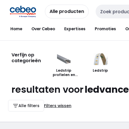
Overslaan
Overslaan
naar
naar
Alle producten
Zoekveld invoer
navigatie
inhoud
Home
Over Cebeo
Expertises
Promoties
O
Verfijn op
categorieën
Ledstrip
Ledstrip
profielen en
toebehoren
resultaten voor
ledvance
Alle filters
Filters wissen