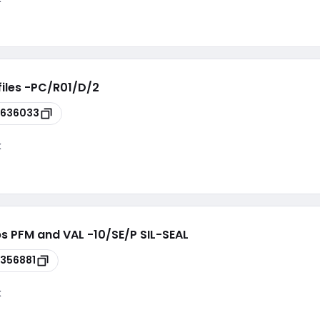
files -PC/R01/D/2
6636033
k
ps PFM and VAL -10/SE/P SIL-SEAL
356881
k