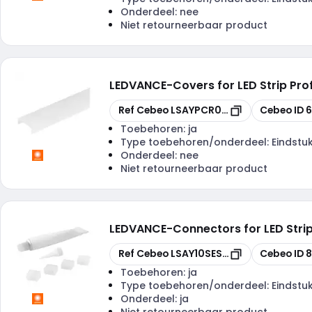
Onderdeel:
nee
Niet retourneerbaar product
LEDVANCE
-
Covers for LED Strip Pro
Kopiëren
Kopiëren
Ref Cebeo
LSAYPCR01D2
Cebeo ID
Toebehoren:
ja
Type toebehoren/onderdeel:
Eindstu
Onderdeel:
nee
Niet retourneerbaar product
LEDVANCE
-
Connectors for LED Stri
Kopiëren
Kopiëren
Ref Cebeo
LSAY10SESILG2
Cebeo ID
8
Toebehoren:
ja
Type toebehoren/onderdeel:
Eindstu
Onderdeel:
ja
Niet retourneerbaar product