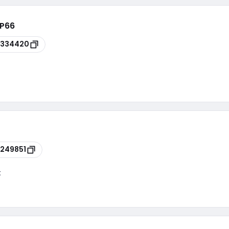
IP66
8334420
249851
k