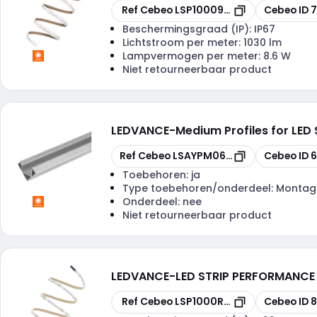
Kopiëren
Kopiëren
Ref Cebeo
LSP10009405IPG2
Cebeo ID
7
Beschermingsgraad (IP):
IP67
Lichtstroom per meter:
1030 lm
Lampvermogen per meter:
8.6 W
Niet retourneerbaar product
LEDVANCE
-
Medium Profiles for LED
Kopiëren
Kopiëren
Ref Cebeo
LSAYPM06E18X18122
Cebeo ID
Toebehoren:
ja
Type toebehoren/onderdeel:
Montag
Onderdeel:
nee
Niet retourneerbaar product
LEDVANCE
-
LED STRIP PERFORMANCE
Kopiëren
Kopiëren
Ref Cebeo
LSP1000RGBW930
Cebeo ID
8