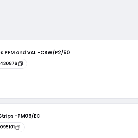
ips PFM and VAL -CSW/P2/50
7430876
k
 Strips -PM06/EC
095101