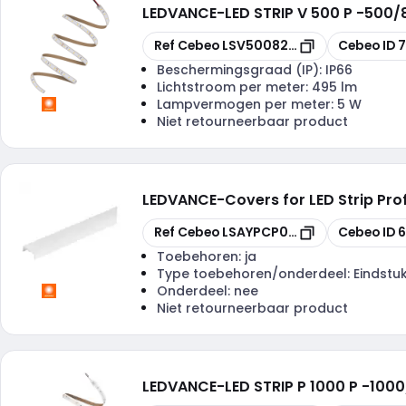
LEDVANCE
-
LED STRIP V 500 P -500/
Kopiëren
Kopiëren
Ref Cebeo
LSV5008275IPG2
Cebeo ID
Beschermingsgraad (IP):
IP66
Lichtstroom per meter:
495 lm
Lampvermogen per meter:
5 W
Niet retourneerbaar product
LEDVANCE
-
Covers for LED Strip Pro
Kopiëren
Kopiëren
Ref Cebeo
LSAYPCP01D2
Cebeo ID
Toebehoren:
ja
Type toebehoren/onderdeel:
Eindstu
Onderdeel:
nee
Niet retourneerbaar product
LEDVANCE
-
LED STRIP P 1000 P -100