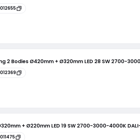
012655
Ceiling 2 Bodies Ø420mm + Ø320mm LED 28 SW 2700-30
012369
 Ø320mm + Ø220mm LED 19 SW 2700-3000-4000K DALI-2
011475