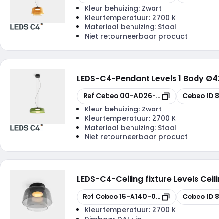
Kleur behuizing:
Zwart
Kleurtemperatuur:
2700 K
Materiaal behuizing:
Staal
Niet retourneerbaar product
LEDS-C4
-
Pendant Levels 1 Body Ø
Kopiëren
Kopiëren
Ref Cebeo
00-A026-05-08
Cebeo ID
8
Kleur behuizing:
Zwart
Kleurtemperatuur:
2700 K
Materiaal behuizing:
Staal
Niet retourneerbaar product
LEDS-C4
-
Ceiling fixture Levels 
Kopiëren
Kopiëren
Ref Cebeo
15-A140-05-12
Cebeo ID
8
Kleurtemperatuur:
2700 K
Dimbaar DALI:
ja