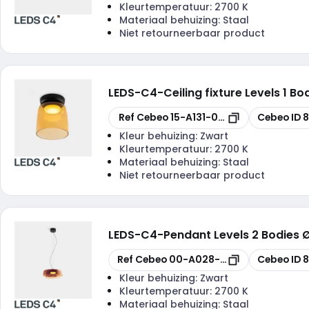
Kleurtemperatuur:
2700 K
Materiaal behuizing:
Staal
Niet retourneerbaar product
LEDS-C4
-
Ceiling fixture Levels 1
Kopiëren
Kopiëren
Ref Cebeo
15-A131-05-15
Cebeo ID
8
Kleur behuizing:
Zwart
Kleurtemperatuur:
2700 K
Materiaal behuizing:
Staal
Niet retourneerbaar product
LEDS-C4
-
Pendant Levels 2 Bodie
Kopiëren
Kopiëren
Ref Cebeo
00-A028-05-15
Cebeo ID
8
Kleur behuizing:
Zwart
Kleurtemperatuur:
2700 K
Materiaal behuizing:
Staal