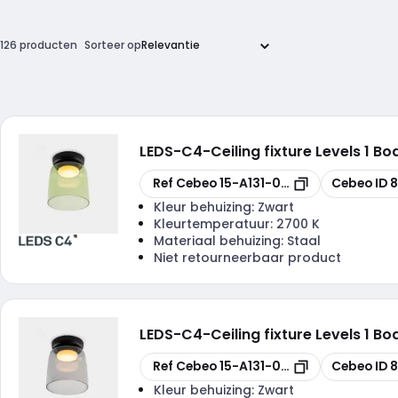
126 producten
Sorteer op
LEDS-C4
-
Ceiling fixture Levels 1
Kopiëren
Kopiëren
Ref Cebeo
15-A131-05-08
Cebeo ID
8
Kleur behuizing:
Zwart
Kleurtemperatuur:
2700 K
Materiaal behuizing:
Staal
Niet retourneerbaar product
LEDS-C4
-
Ceiling fixture Levels 1
Kopiëren
Kopiëren
Ref Cebeo
15-A131-05-12
Cebeo ID
8
Kleur behuizing:
Zwart