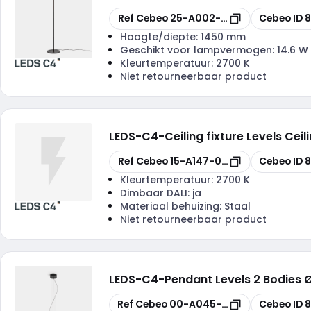
Kopiëren
Kopiëren
Ref Cebeo
25-A002-05-12
Cebeo ID
8
Hoogte/diepte:
1450 mm
Geschikt voor lampvermogen:
14.6 W
Kleurtemperatuur:
2700 K
Niet retourneerbaar product
LEDS-C4
-
Ceiling fixture Levels 
Kopiëren
Kopiëren
Ref Cebeo
15-A147-05-08
Cebeo ID
8
Kleurtemperatuur:
2700 K
Dimbaar DALI:
ja
Materiaal behuizing:
Staal
Niet retourneerbaar product
LEDS-C4
-
Pendant Levels 2 Bodies
Kopiëren
Kopiëren
Ref Cebeo
00-A045-05-15
Cebeo ID
8