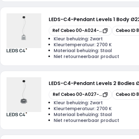
LEDS-C4
-
Pendant Levels 1 Body Ø
Kopiëren
Kopiëren
Ref Cebeo
00-A024-05-12
Cebeo ID
8
Kleur behuizing:
Zwart
Kleurtemperatuur:
2700 K
Materiaal behuizing:
Staal
Niet retourneerbaar product
LEDS-C4
-
Pendant Levels 2 Bodie
Kopiëren
Kopiëren
Ref Cebeo
00-A027-05-12
Cebeo ID
8
Kleur behuizing:
Zwart
Kleurtemperatuur:
2700 K
Materiaal behuizing:
Staal
Niet retourneerbaar product