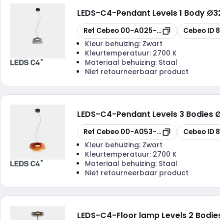
LEDS-C4
-
Pendant Levels 1 Body Ø
Kopiëren
Kopiëren
Ref Cebeo
00-A025-05-12
Cebeo ID
8
Kleur behuizing:
Zwart
Kleurtemperatuur:
2700 K
Materiaal behuizing:
Staal
Niet retourneerbaar product
LEDS-C4
-
Pendant Levels 3 Bodi
Kopiëren
Kopiëren
Ref Cebeo
00-A053-05-15
Cebeo ID
8
Kleur behuizing:
Zwart
Kleurtemperatuur:
2700 K
Materiaal behuizing:
Staal
Niet retourneerbaar product
LEDS-C4
-
Floor lamp Levels 2 Bo