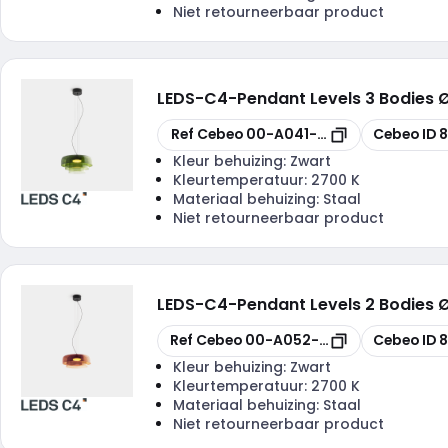
Niet retourneerbaar product
LEDS-C4
-
Pendant Levels 3 Bodie
Kopiëren
Kopiëren
Ref Cebeo
00-A041-05-08
Cebeo ID
8
Kleur behuizing:
Zwart
Kleurtemperatuur:
2700 K
Materiaal behuizing:
Staal
Niet retourneerbaar product
LEDS-C4
-
Pendant Levels 2 Bodie
Kopiëren
Kopiëren
Ref Cebeo
00-A052-05-15
Cebeo ID
8
Kleur behuizing:
Zwart
Kleurtemperatuur:
2700 K
Materiaal behuizing:
Staal
Niet retourneerbaar product