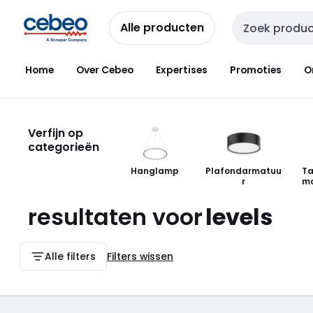
Overslaan
Overslaan
naar
naar
Alle producten
Zoekveld invoer
navigatie
inhoud
Home
Over Cebeo
Expertises
Promoties
O
Verfijn op
categorieën
Hanglamp
Plafondarmatuu
Ta
r
mo
resultaten voor
levels
Alle filters
Filters wissen