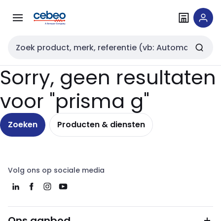
Overslaan
Overslaan
naar
naar
navigatie
inhoud
Zoekveld invoer
Sorry, geen resultaten
voor "prisma g"
Zoeken
Producten & diensten
Volg ons op sociale media
Ons aanbod