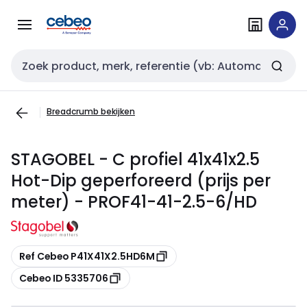
Overslaan
Overslaan
naar
naar
navigatie
inhoud
Zoekveld invoer
Breadcrumb bekijken
STAGOBEL - C profiel 41x41x2.5
Hot-Dip geperforeerd (prijs per
meter) - PROF41-41-2.5-6/HD
Kopiëren
Ref Cebeo P41X41X2.5HD6M
Kopiëren
Cebeo ID 5335706