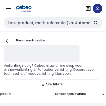
Overslaan
Overslaan
naar
naar
navigatie
inhoud
Zoekveld invoer
Breadcrumb bekijken
Verlichting nodig? Cebeo is uw online shop voor
binnenverlichting en/of buitenverlichting. Decoratieve,
technische of noodverlichting. Kies voor
verbruiksvriendelijke led lampen, zodat ook uw gebouwen
klaar zijn voor de toekomst.
Alle filters
product
Sorteer op