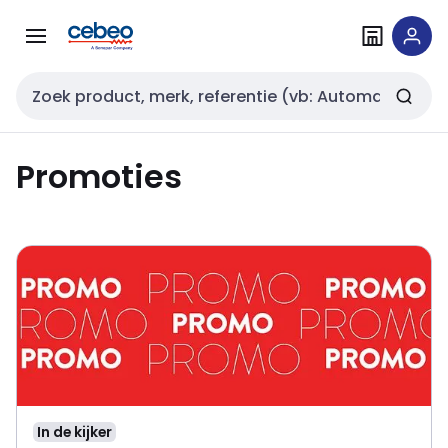
Overslaan
Overslaan
naar
naar
navigatie
inhoud
Zoekveld invoer
Promoties
In de kijker