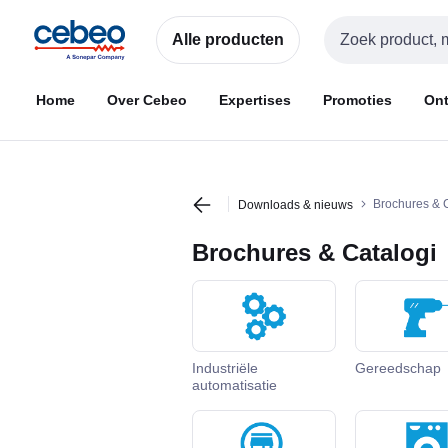
Overslaan
Overslaan
naar
naar
Alle producten
Zoekveld invoer
navigatie
inhoud
Home
Over Cebeo
Expertises
Promoties
Ont
Brochures & 
Downloads & nieuws
Brochures & Catalogi
Industriële
Gereedschap
automatisatie