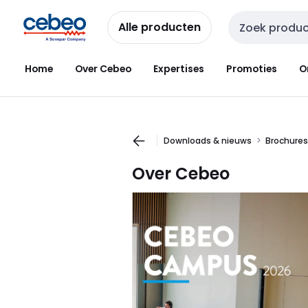
Overslaan
Overslaan
naar
naar
Alle producten
Zoekveld invoer
navigatie
inhoud
Home
Over Cebeo
Expertises
Promoties
O
Downloads & nieuws
Brochures
Over Cebeo