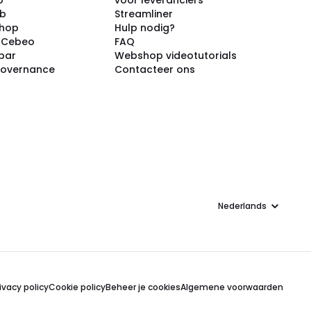
p
voor leveranciers
ub
Streamliner
shop
Hulp nodig?
j Cebeo
FAQ
par
Webshop videotutorials
Governance
Contacteer ons
Taal
ivacy policy
Cookie policy
Beheer je cookies
Algemene voorwaarden