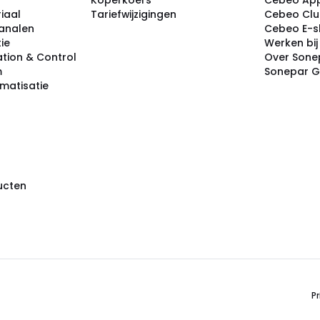
Koperkoers
Cebeo Ap
iaal
Tariefwijzigingen
Cebeo Cl
analen
Cebeo E-
tie
Werken bi
tion & Control
Over Sone
m
Sonepar 
omatisatie
ducten
Pr