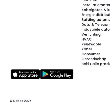
Industrie
Installatiemater
Kabelgoten & k
Energie distribu
Building automa
Data & Teleco
Industriële aut
Verlichting
HVAC
Renewable
Kabel
Consumer
Gereedschap
Bekijk alle pro
© Cebeo 2026