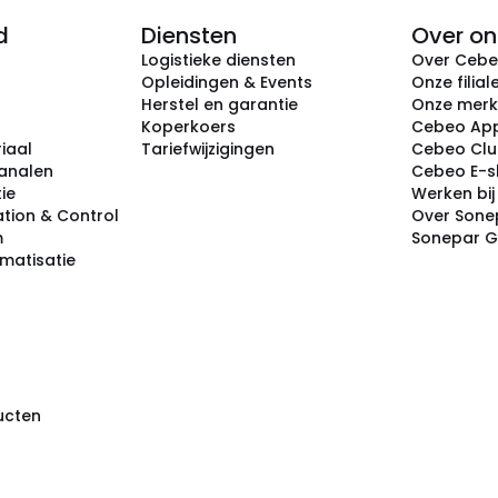
d
Diensten
Over on
Logistieke diensten
Over Ceb
Opleidingen & Events
Onze filial
Herstel en garantie
Onze mer
Koperkoers
Cebeo Ap
iaal
Tariefwijzigingen
Cebeo Cl
analen
Cebeo E-
tie
Werken bi
tion & Control
Over Sone
m
Sonepar 
omatisatie
ducten