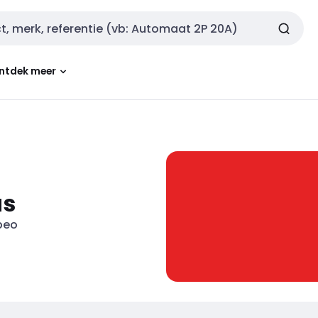
ntdek meer
us
beo