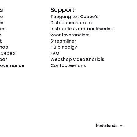
s
Support
eo
Toegang tot Cebeo’s
en
Distributiecentrum
ken
Instructies voor aanlevering
p
voor leveranciers
ub
Streamliner
shop
Hulp nodig?
j Cebeo
FAQ
par
Webshop videotutorials
Governance
Contacteer ons
Taal