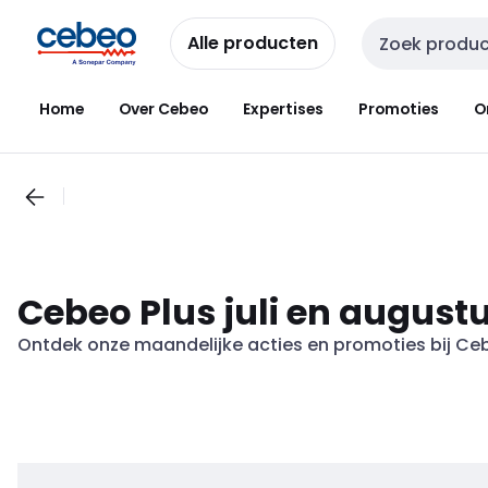
Overslaan
Overslaan
naar
naar
Alle producten
Zoekveld invoer
navigatie
inhoud
Home
Over Cebeo
Expertises
Promoties
O
Cebeo Plus juli en august
Ontdek onze maandelijke acties en promoties bij Ce