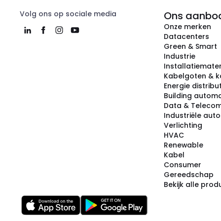
Volg ons op sociale media
Ons aanbo
Onze merken
Datacenters
Green & Smart
Industrie
Installatiemater
Kabelgoten & k
Energie distribu
Building automa
Data & Teleco
Industriële aut
Verlichting
HVAC
Renewable
Kabel
Consumer
Gereedschap
Bekijk alle pro