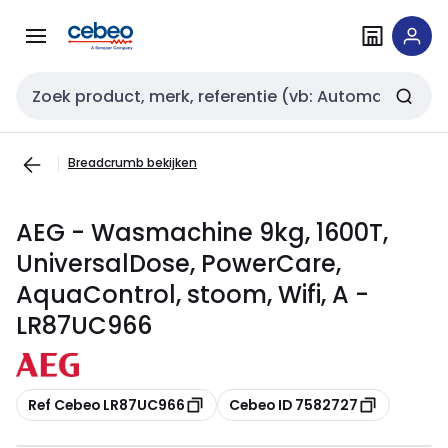
Overslaan
Overslaan
naar
naar
navigatie
inhoud
Zoekveld invoer
Breadcrumb bekijken
AEG - Wasmachine 9kg, 1600T,
UniversalDose, PowerCare,
AquaControl, stoom, Wifi, A -
LR87UC966
Kopiëren
Kopiëren
Ref Cebeo LR87UC966
Cebeo ID 7582727