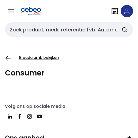
Overslaan
Overslaan
naar
naar
navigatie
inhoud
Zoekveld invoer
Breadcrumb bekijken
Consumer
Volg ons op sociale media
Ons aanbod