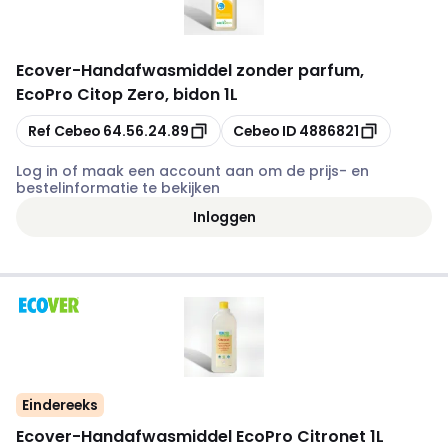
Ecover
-
Handafwasmiddel zonder parfum,
EcoPro Citop Zero, bidon 1L
Kopiëren
Kopiëren
Ref Cebeo
64.56.24.89
Cebeo ID
4886821
Log in of maak een account aan om de prijs- en
bestelinformatie te bekijken
Inloggen
Eindereeks
Ecover
-
Handafwasmiddel EcoPro Citronet 1L