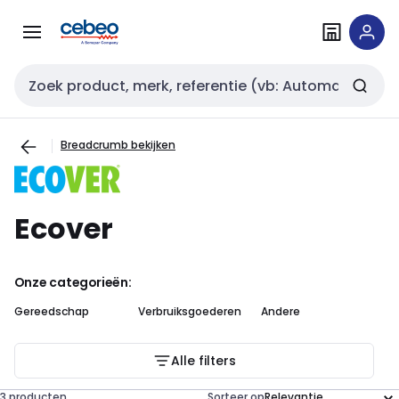
Overslaan
Overslaan
naar
naar
navigatie
inhoud
Zoekveld invoer
Breadcrumb bekijken
Ecover
Onze categorieën:
Gereedschap
Verbruiksgoederen
Andere
Alle filters
3 producten
Sorteer op