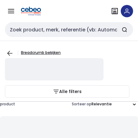
Overslaan
Overslaan
naar
naar
navigatie
inhoud
Zoekveld invoer
Breadcrumb bekijken
Alle filters
product
Sorteer op