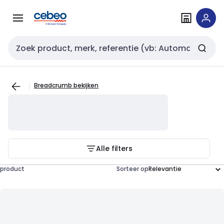
Overslaan
Overslaan
naar
naar
navigatie
inhoud
Zoekveld invoer
Breadcrumb bekijken
Alle filters
product
Sorteer op