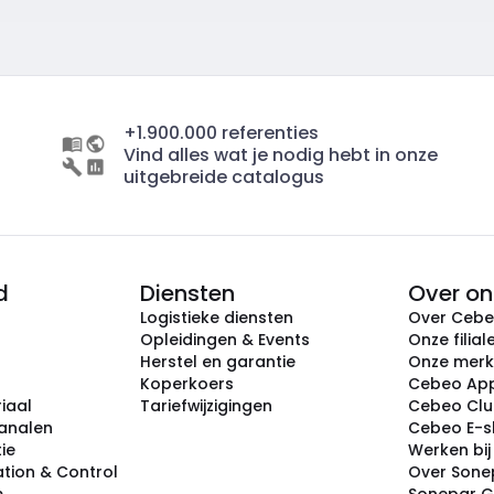
+1.900.000 referenties
Vind alles wat je nodig hebt in onze
uitgebreide catalogus
d
Diensten
Over on
Logistieke diensten
Over Ceb
Opleidingen & Events
Onze filial
Herstel en garantie
Onze mer
Koperkoers
Cebeo Ap
iaal
Tariefwijzigingen
Cebeo Cl
analen
Cebeo E-
tie
Werken bi
tion & Control
Over Sone