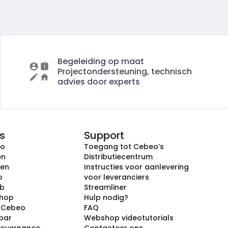
Begeleiding op maat
Projectondersteuning, technisch
advies door experts
s
Support
eo
Toegang tot Cebeo’s
en
Distributiecentrum
ken
Instructies voor aanlevering
p
voor leveranciers
ub
Streamliner
shop
Hulp nodig?
j Cebeo
FAQ
par
Webshop videotutorials