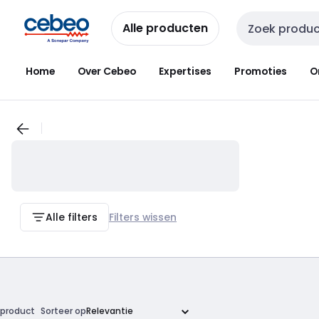
Overslaan
Overslaan
naar
naar
Alle producten
Zoekveld invoer
navigatie
inhoud
Home
Over Cebeo
Expertises
Promoties
O
Alle filters
Filters wissen
product
Sorteer op