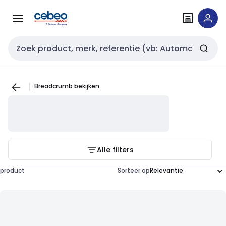
Overslaan
Overslaan
naar
naar
navigatie
inhoud
Zoekveld invoer
Breadcrumb bekijken
Alle filters
product
Sorteer op