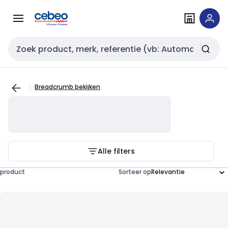
Overslaan
Overslaan
naar
naar
navigatie
inhoud
Zoekveld invoer
Breadcrumb bekijken
Alle filters
product
Sorteer op