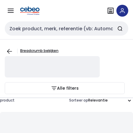
Overslaan
Overslaan
naar
naar
navigatie
inhoud
Zoekveld invoer
Breadcrumb bekijken
Alle filters
product
Sorteer op