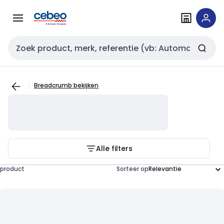
Overslaan
Overslaan
naar
naar
navigatie
inhoud
Zoekveld invoer
Breadcrumb bekijken
Alle filters
product
Sorteer op