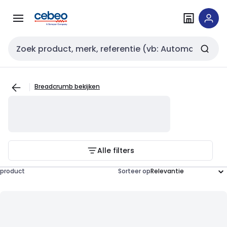
Overslaan
Overslaan
naar
naar
navigatie
inhoud
Zoekveld invoer
Breadcrumb bekijken
Alle filters
product
Sorteer op